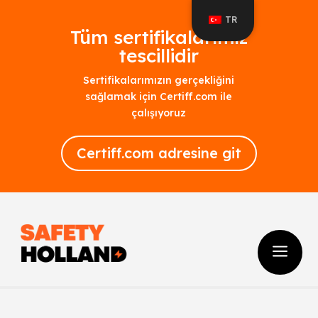
TR
Tüm sertifikalarımız
tescillidir
Sertifikalarımızın gerçekliğini
sağlamak için Certiff.com ile
çalışıyoruz
Certiff.com adresine git
a