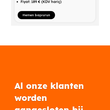
Fiyat: 189 € (KDV hariç)
Hemen başvurun
Al onze klanten
worden
aangesloten bij