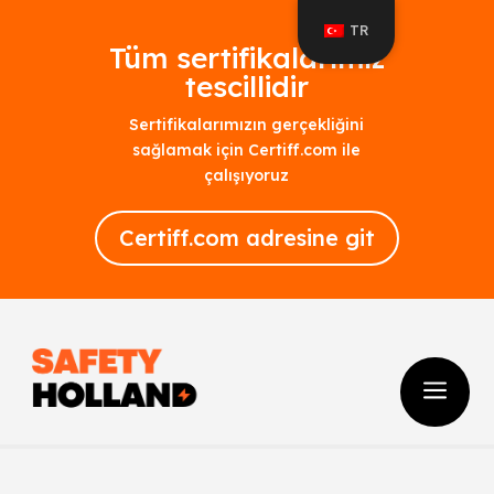
TR
Tüm sertifikalarımız
tescillidir
Sertifikalarımızın gerçekliğini
sağlamak için Certiff.com ile
çalışıyoruz
Certiff.com adresine git
a