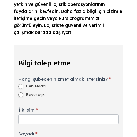
yetkin ve güvenli lojistik operasyonlarının
faydalarını keşfedin. Daha fazla bilgi için bizimle
iletişime geçin veya kurs programımızı
görüntüleyin. Lojistikte güvenli ve verimli
çalışmak burada başlıyor!
Bilgi
talep
Bilgi talep etme
etme
Hangi şubeden hizmet almak istersiniz?
*
Den Haag
Beverwijk
İlk isim
*
Soyadı
*