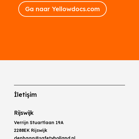
Ga naar Yellowdocs.com
İletişim
Rijswijk
Verrijn Stuartlaan 19A
2288EK Rijswijk
denhaag@safetyholland.nl