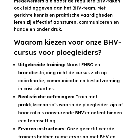
medewerkers die naast de reguliere BHV-taken
ook leidinggeven aan het BHV-team. Met
gerichte kennis en praktische vaardigheden
leren zij effectief aansturen, communiceren en
handelen onder druk.
Waarom kiezen voor onze BHV-
cursus voor ploegleiders?
Uitgebreide training:
Naast EHBO en
brandbestrijding richt de cursus zich op
coördinatie, communicatie en besluitvorming
in crisissituaties.
Realistische oefeningen:
Train met
praktijkscenario’s waarin de ploegleider zijn of
haar rol als aansturende BHV’er oefent binnen
een teamsetting.
Ervaren instructeurs:
Onze gecertificeerde
trainers hebben ruime ervaring met BHV en