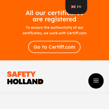
EN
All our certificates
are registered
To ensure the authenticity of our
certifcates, we work with Certiff.com
Go to Certiff.com
a