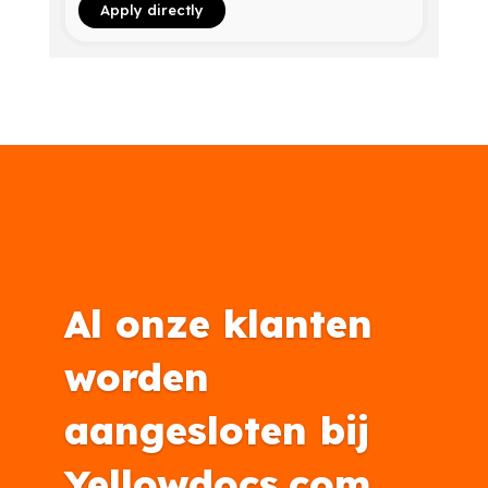
Apply directly
Al onze klanten
worden
aangesloten bij
Yellowdocs.com