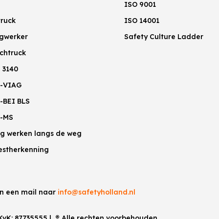
ISO 9001
truck
ISO 14001
gwerker
Safety Culture Ladder
chtruck
 3140
-VIAG
-BEI BLS
-MS
lig werken langs de weg
estherkenning
an een mail naar
info@safetyholland.nl
 KvK:
87735555
|
®
Alle rechten voorbehouden