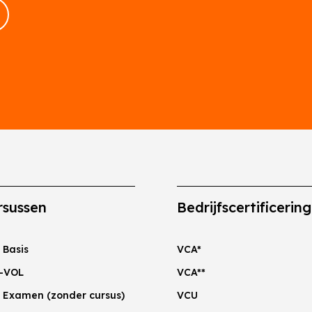
rsussen
Bedrijfscertificerin
 Basis
VCA*
-VOL
VCA**
 Examen (zonder cursus)
VCU