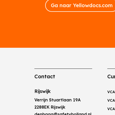
Ga naar Yellowdocs.com
Contact
Cu
Rijswijk
VCA
Verrijn Stuartlaan 19A
VCA
2288EK Rijswijk
VCA
denhaag@safetyholland.nl