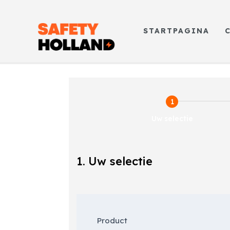
STARTPAGINA
Uw selectie
1. Uw selectie
Inschrijfformulier
cursus
Product