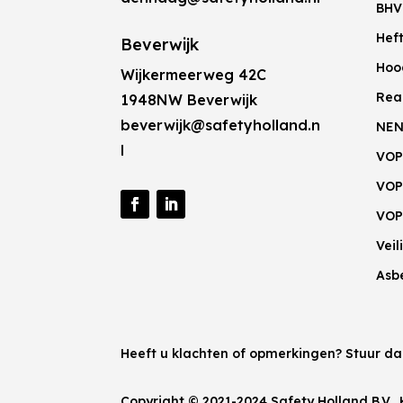
BHV
Hef
Beverwijk
Hoo
Wijkermeerweg 42C
Rea
1948NW Beverwijk
beverwijk@safetyholland.n
NEN
l
VOP
VOP
VOP
Vei
Asb
Heeft u klachten of opmerkingen? Stuur d
Copyright © 2021-2024 Safety Holland B.V.