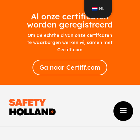
NL
Al onze certificaten
worden geregistreerd
Om de echtheid van onze certifcaten
te waarborgen werken wij samen met
Certiff.com
Ga naar Certiff.com
a