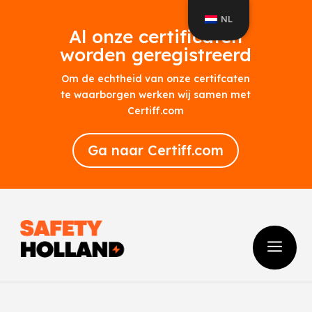
NL
Al onze certificaten
worden geregistreerd
Om de echtheid van onze certifcaten
te waarborgen werken wij samen met
Certiff.com
Ga naar Certiff.com
a