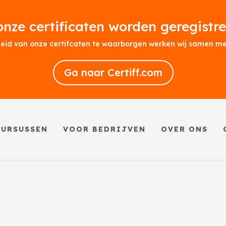
onze certificaten worden geregistr
eid van onze certifcaten te waarborgen werken wij samen met
Ga naar Certiff.com
CURSUSSEN
VOOR BEDRIJVEN
OVER ONS