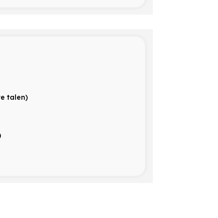
re talen)
)