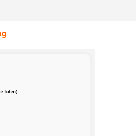
ng
re talen)
)