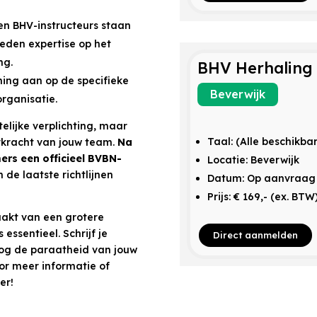
n BHV-instructeurs staan
eden expertise op het
ng.
BHV Herhaling
ning aan op de specifieke
Beverwijk
rganisatie.
telijke verplichting, maar
Taal: (Alle beschikba
erkracht van jouw team.
Na
rs een officieel BVBN-
Locatie: Beverwijk
de laatste richtlijnen
Datum: Op aanvraag
Prijs: € 169,- (ex. BTW
maakt van een grotere
ssentieel. Schrijf je
Direct aanmelden
og de paraatheid van jouw
or meer informatie of
er!