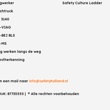
gwerker
Safety Culture Ladder
chtruck
 3140
-VIAG
-BEI BLS
-MS
lig werken langs de weg
estherkenning
an een mail naar
info@safetyholland.nl
 KvK:
87735555
|
®
Alle rechten voorbehouden