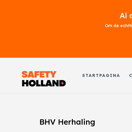
Al 
Om de echth
STARTPAGINA
BHV Herhaling