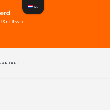
NL
eerd
 Certiff.com
CONTACT