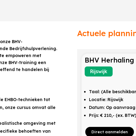
Actuele planni
t onze BHV-
ende Bedrijfshulpverlening.
 te empoweren met
BHV Herhaling
onze BHV-training een
effend te handelen bij
Rijswijk
Taal: (Alle beschikba
e EHBO-technieken tot
Locatie: Rijswijk
n, onze cursus omvat alle
Datum: Op aanvraag
Prijs: € 210,- (ex. BTW
realistische omgeving met
specifieke behoeften van
Direct aanmelden