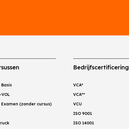
rsussen
Bedrijfscertificerin
 Basis
VCA*
-VOL
VCA**
 Examen (zonder cursus)
VCU
ISO 9001
truck
ISO 14001