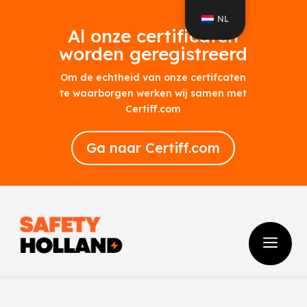
NL
Al onze certificaten
worden geregistreerd
Om de echtheid van onze certifcaten
te waarborgen werken wij samen met
Certiff.com
Ga naar Certiff.com
a