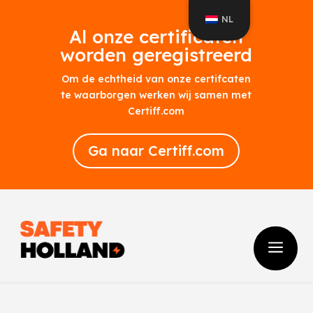
NL
Al onze certificaten
worden geregistreerd
Om de echtheid van onze certifcaten
te waarborgen werken wij samen met
Certiff.com
Ga naar Certiff.com
a