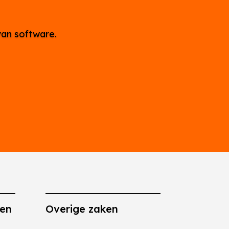
van software.
gen
Overige zaken