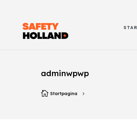
STA
adminwpwp

Startpagina
5