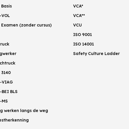
 Basis
VCA*
-VOL
VCA**
 Examen (zonder cursus)
VCU
ISO 9001
truck
ISO 14001
gwerker
Safety Culture Ladder
chtruck
 3140
-VIAG
-BEI BLS
-MS
lig werken langs de weg
estherkenning