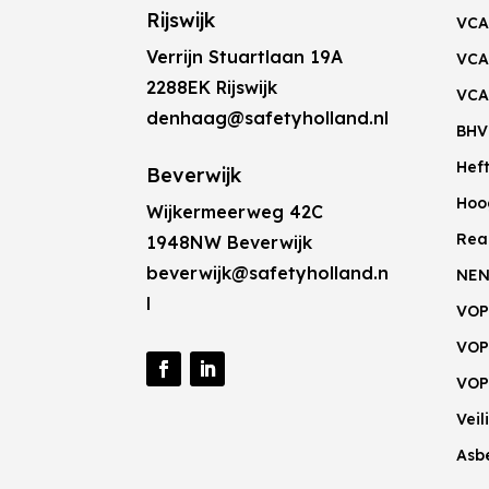
Rijswijk
VCA
Verrijn Stuartlaan 19A
VCA
2288EK Rijswijk
VCA
denhaag@safetyholland.nl
BHV
Hef
Beverwijk
Hoo
Wijkermeerweg 42C
Rea
1948NW Beverwijk
beverwijk@safetyholland.n
NEN
l
VOP
VOP
VOP
Vei
Asb