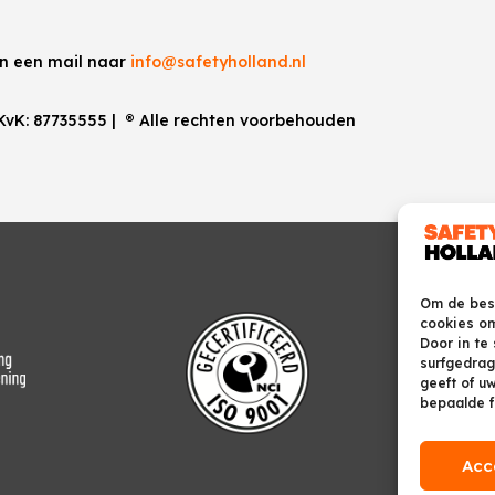
an een mail naar
info@safetyholland.nl
 KvK:
87735555
|
®
Alle rechten voorbehouden
Om de best
cookies om
Door in te
surfgedrag
geeft of u
bepaalde f
Acc