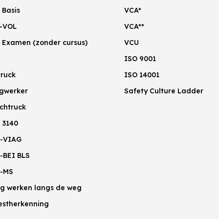
 Basis
VCA*
-VOL
VCA**
 Examen (zonder cursus)
VCU
ISO 9001
truck
ISO 14001
gwerker
Safety Culture Ladder
chtruck
 3140
-VIAG
-BEI BLS
-MS
lig werken langs de weg
estherkenning