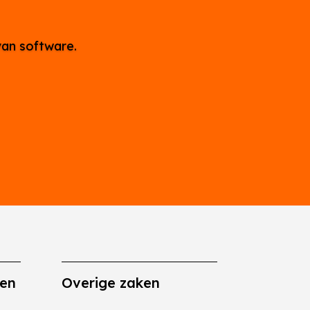
van software.
gen
Overige zaken