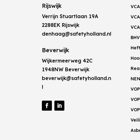
Rijswijk
VCA
Verrijn Stuartlaan 19A
VCA
2288EK Rijswijk
VCA
denhaag@safetyholland.nl
BHV
Hef
Beverwijk
Hoo
Wijkermeerweg 42C
Rea
1948NW Beverwijk
beverwijk@safetyholland.n
NEN
l
VOP
VOP
VOP
Vei
Asb