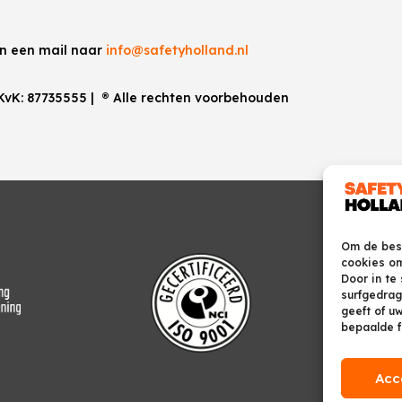
an een mail naar
info@safetyholland.nl
 KvK:
87735555
|
®
Alle rechten voorbehouden
Om de best
cookies om
Door in te
surfgedrag
geeft of u
bepaalde f
Acc