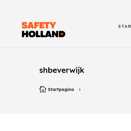
STA
shbeverwijk

Startpagina
5