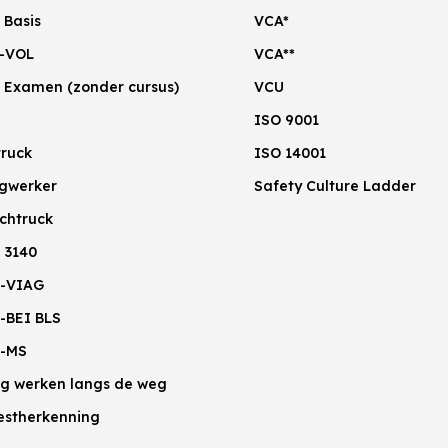
 Basis
VCA*
-VOL
VCA**
 Examen (zonder cursus)
VCU
ISO 9001
truck
ISO 14001
gwerker
Safety Culture Ladder
chtruck
 3140
-VIAG
-BEI BLS
-MS
lig werken langs de weg
estherkenning