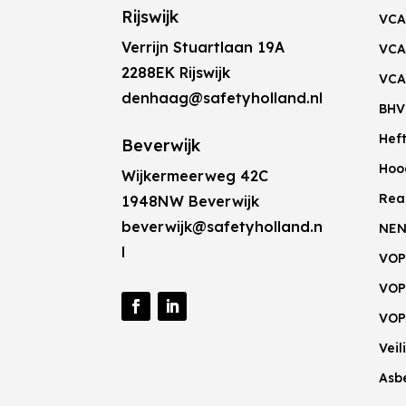
Rijswijk
VCA
Verrijn Stuartlaan 19A
VCA
2288EK Rijswijk
VCA
denhaag@safetyholland.nl
BHV
Hef
Beverwijk
Hoo
Wijkermeerweg 42C
Rea
1948NW Beverwijk
beverwijk@safetyholland.n
NEN
l
VOP
VOP
VOP
Vei
Asb