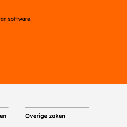
van software.
gen
Overige zaken