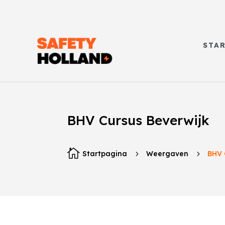
STA
BHV Cursus Beverwijk

Startpagina
5
Weergaven
5
BHV 