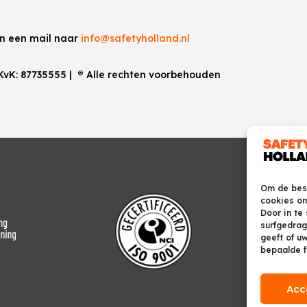
an een mail naar
info@safetyholland.nl
 KvK:
87735555
|
®
Alle rechten voorbehouden
Om de best
cookies om
Door in te
surfgedrag
geeft of u
bepaalde f
Acc