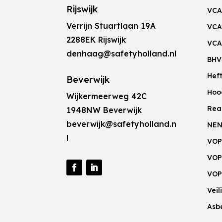
Rijswijk
VCA
Verrijn Stuartlaan 19A
VCA
2288EK Rijswijk
VCA
denhaag@safetyholland.nl
BHV
Hef
Beverwijk
Hoo
Wijkermeerweg 42C
Rea
1948NW Beverwijk
beverwijk@safetyholland.n
NEN
l
VOP
VOP
VOP
Vei
Asb