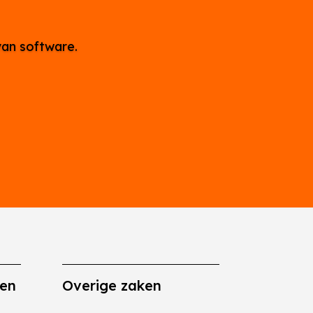
van software.
gen
Overige zaken