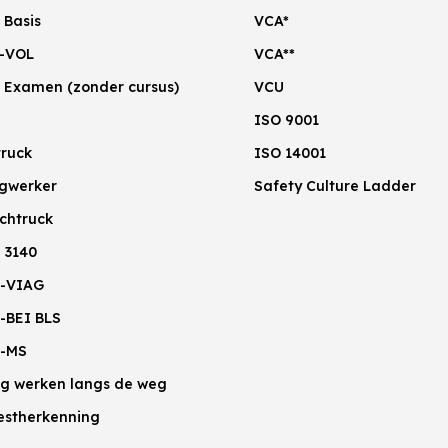
 Basis
VCA*
-VOL
VCA**
 Examen (zonder cursus)
VCU
ISO 9001
truck
ISO 14001
gwerker
Safety Culture Ladder
chtruck
 3140
-VIAG
-BEI BLS
-MS
lig werken langs de weg
estherkenning