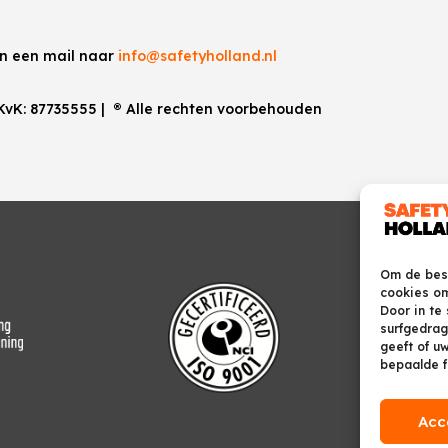
an een mail naar
info@safetyholland.nl
 KvK:
87735555
|
®
Alle rechten voorbehouden
Om de best
cookies om
Door in te
surfgedrag
geeft of u
bepaalde f
Acc