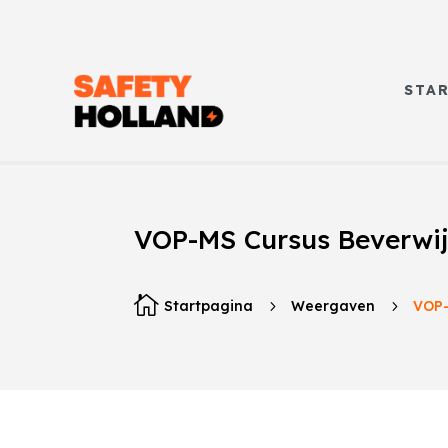
STA
VOP-MS Cursus Beverwi

Startpagina
5
Weergaven
5
VOP-