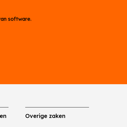
van software.
gen
Overige zaken