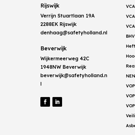
Rijswijk
VCA
Verrijn Stuartlaan 19A
VCA
2288EK Rijswijk
VCA
denhaag@safetyholland.nl
BHV
Hef
Beverwijk
Hoo
Wijkermeerweg 42C
Rea
1948NW Beverwijk
beverwijk@safetyholland.n
NEN
l
VOP
VOP
VOP
Vei
Asb