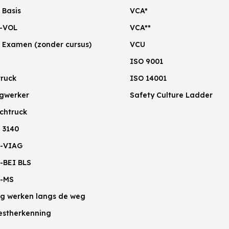
 Basis
VCA*
-VOL
VCA**
 Examen (zonder cursus)
VCU
ISO 9001
truck
ISO 14001
gwerker
Safety Culture Ladder
chtruck
 3140
-VIAG
-BEI BLS
-MS
lig werken langs de weg
estherkenning