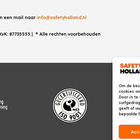
an een mail naar
info@safetyholland.nl
 KvK:
87735555
|
®
Alle rechten voorbehouden
Om de best
cookies om
Door in te
surfgedrag
geeft of u
bepaalde f
Acc