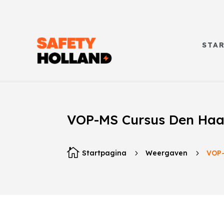
STA
VOP-MS Cursus Den Ha

Startpagina
5
Weergaven
5
VOP-